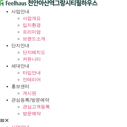
콘
텐
사업안내
츠
사업개요
로
입지환경
건
프리미엄
너
브랜드소개
뛰
단지안내
기
단지배치도
커뮤니티
세대안내
타입안내
인테리어
홍보센터
게시판
관심등록/방문예약
관심고객등록
방문예약