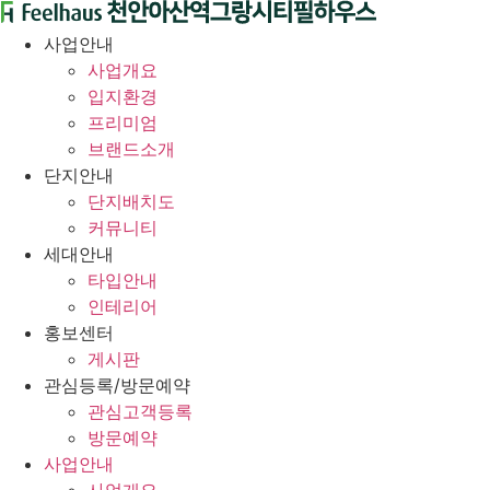
콘
텐
사업안내
츠
사업개요
로
입지환경
건
프리미엄
너
브랜드소개
뛰
단지안내
기
단지배치도
커뮤니티
세대안내
타입안내
인테리어
홍보센터
게시판
관심등록/방문예약
관심고객등록
방문예약
사업안내