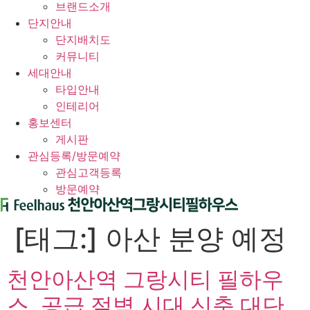
브랜드소개
단지안내
단지배치도
커뮤니티
세대안내
타입안내
인테리어
홍보센터
게시판
관심등록/방문예약
관심고객등록
방문예약
[태그:]
아산 분양 예정
천안아산역 그랑시티 필하우
스, 공급 절벽 시대 신축 대단